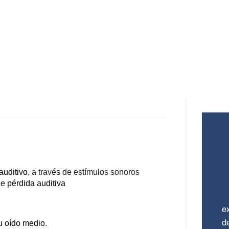
auditivo
, a través de estímulos sonoros 
de pérdida auditiva 
e
d
u oído medio.